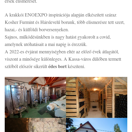
érsek elismerését.
A krakkói ENOEXPO inspirációja alapján elkészített száraz
Kosher Furmint és Hárslevelű borunk, több elismerésre tett szert,
hazai,- és külföldi borversenyeken.
Sajnos, működésünkben is nagy hatást gyakorolt a covid,
amelynek utóhatásait a mai napig is érezzük.
A 2022-es évjárat mennyiségben eltér az előző évek átlagától,
viszont a minősége különleges. A Kassa-város dűlőben termett
édes bort
szlőből először sikerült
készíteni.