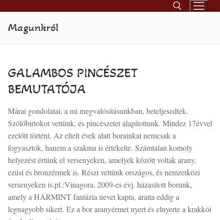
Ugrás
a
Magunkról
tartalomra
Keresése:
GALAMBOS PINCÉSZET
BEMUTATÓJA
Márai gondolatai, a mi megvalósításunkban, beteljesedtek.
Szőlőbirtokot vettünk, és pincészetet alapítottunk. Mindez 17évvel
ezelőtt történt. Az eltelt évek alatt borainkat nemcsak a
fogyasztók, hanem a szakma is értékelte. Számtalan komoly
helyezést értünk el versenyeken, amelyek között voltak arany,
ezüst és bronzérmek is. Részt vettünk országos, és nemzetközi
versenyeken is.pl.:Vinagora. 2009-es évj. házasított borunk,
amely a HÁRMINT fantázia nevet kapta, aratta eddig a
legnagyobb sikert. Ez a bor aranyérmet nyert és elnyerte a krakkói