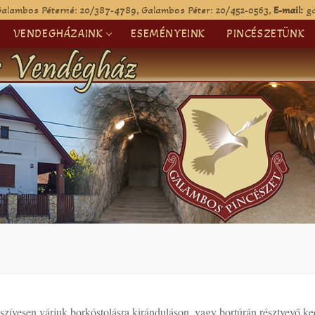
alambos Péterné: 20/387-4789, Galambos Péter: 20/452-0563,
E-mail:
g
VENDEGHÁZAINK
ESEMÉNYEINK
PINCÉSZETÜNK
szívesen várjuk borkóstolásra kiránduláson, vagy bortúrán résztvevő k