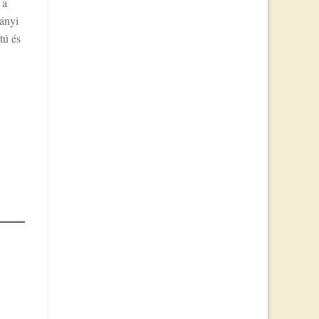
 a
ványi
tú és