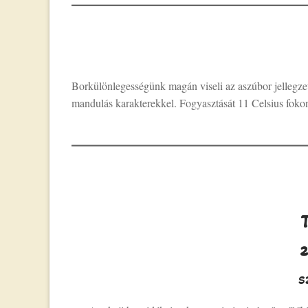
Borkülönlegességünk magán viseli az aszúbor jellegzete
mandulás karakterekkel. Fogyasztását 11 Celsius fokon
2
s