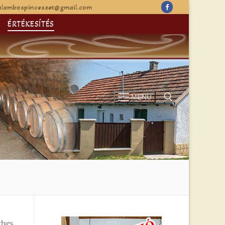
alambospinceszet@gmail.com
ÉRTÉKESÍTÉS
MENÜ
Keresése:
edves