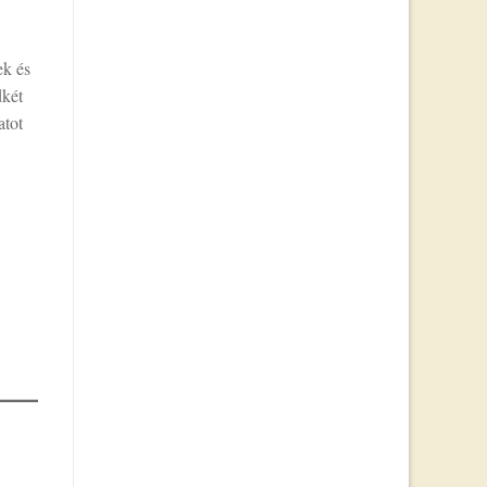
ek és
dkét
atot