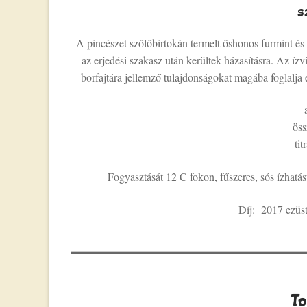
s
A pincészet szőlőbirtokán termelt őshonos furmint és 
az erjedési szakasz után kerültek házasításra. Az íz
borfajtára jellemző tulajdonságokat magába foglalja
öss
tit
Fogyasztását 12 C fokon, fűszeres, sós ízhatás
Díj: 2017 ezüs
To