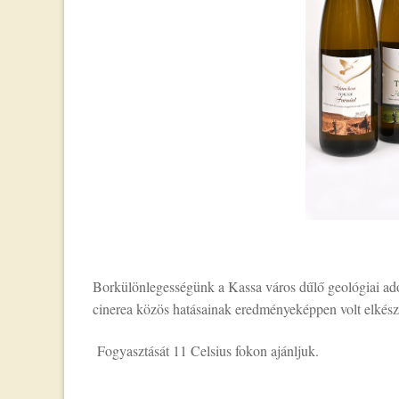
Borkülönlegességünk a Kassa város dűlő geológiai adot
cinerea közös hatásainak eredményeképpen volt elkész
Fogyasztását 11 Celsius fokon ajánljuk.