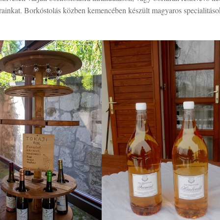
orainkat. Borkóstolás közben kemencében készült magyaros specialitáso