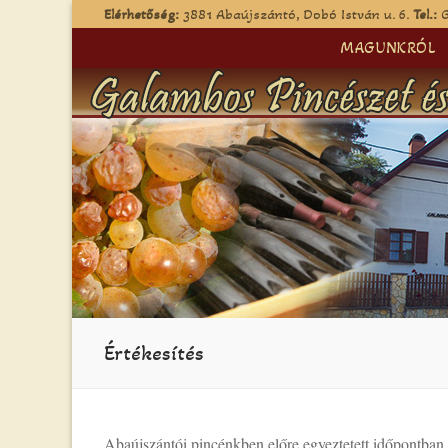
Ugrás
Elérhetőség:
3881 Abaújszántó, Dobó István u. 6.
Tel.:
G
a
MAGUNKRÓL
tartalomra
Értékesítés
Abaújszántói pincénkben előre egyeztetett időpontban 