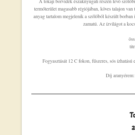
A tokaji borvidék északnyugati részén levő szőlőbi
termőterület magasabb régiójában, köves talajon van t
anyag tartalom megjelenik a szőlőből készült borban i
zamatú. Az ízvilágot a kocs
öss
tit
Fogyasztását 12 C fokon, fűszeres, sós ízhatású
Díj aranyérem
T
2