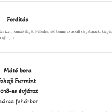
Forditás
s ízeit, zamatvilágát. Felfedezhető benne az aszalt sárgabarack, kiegés
 ajánljuk
Máté bora
Tokaji Furmint
018-es évjárat
záraz fehérbor