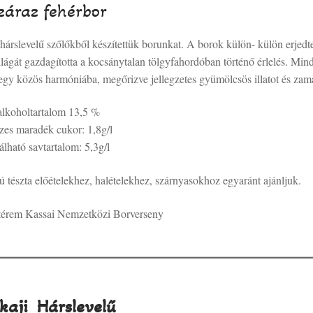
záraz fehérbor
hárslevelű szőlőkből készítettük borunkat. A borok külön- külön erjedt
világát gazdagította a kocsánytalan tölgyfahordóban történő érlelés. Min
 egy közös harmóniába, megőrizve jellegzetes gyümölcsös illatot és zam
alkoholtartalom 13,5 %
zes maradék cukor: 1,8g/l
rálható savtartalom: 5,3g/l
ú tészta előételekhez, halételekhez, szárnyasokhoz egyaránt ajánljuk.
térem Kassai Nemzetközi Borverseny
kaji Hárslevelű