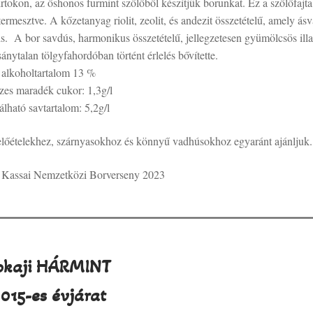
rtokon, az őshonos furmint szőlőből készítjük borunkat. Ez a szőlőfajta
ermesztve. A kőzetanyag riolit, zeolit, és andezit összetételű, amely ás
s. A bor savdús, harmonikus összetételű, jellegzetesen gyümölcsös illa
ánytalan tölgyfahordóban történt érlelés bővítette.
alkoholtartalom 13 %
zes maradék cukor: 1,3g/l
rálható savtartalom: 5,2g/l
 előételekhez, szárnyasokhoz és könnyű vadhúsokhoz egyaránt ajánljuk.
: Kassai Nemzetközi Borverseny 2023
okaji HÁRMINT
015-es évjárat