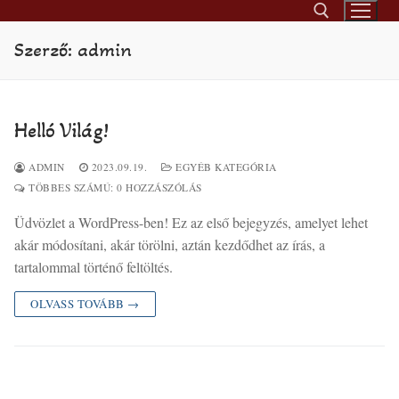
Ugrás
a
Szerző:
admin
tartalomra
Keresése:
Helló Világ!
ADMIN
2023.09.19.
EGYÉB KATEGÓRIA
TÖBBES SZÁMÚ: 0 HOZZÁSZÓLÁS
Üdvözlet a WordPress-ben! Ez az első bejegyzés, amelyet lehet
akár módosítani, akár törölni, aztán kezdődhet az írás, a
tartalommal történő feltöltés.
OLVASS TOVÁBB →